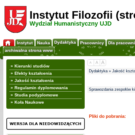
Instytut Filozofii (s
Wydział Humanistyczny UJD
Dydaktyka
Instytut
Nauka
Pracownicy
Dla pracown
archiwalna strona www
A
A
A
»
Kierunki studiów
Dydaktyka » Jakość kszta
»
Efekty kształcenia
»
Jakość kształcenia
»
Regulamin dyplomowania
Sprawozdania zespołów k
»
Studia podyplomowe
»
Koła Naukowe
Pliki do pobrania: