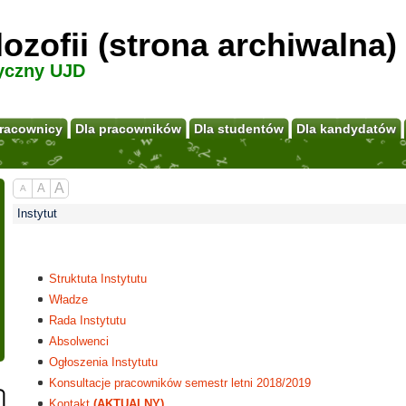
ilozofii (strona archiwalna)
yczny UJD
racownicy
Dla pracowników
Dla studentów
Dla kandydatów
A
A
A
Instytut
Struktuta Instytutu
Władze
Rada Instytutu
Absolwenci
Ogłoszenia Instytutu
Konsultacje pracowników semestr letni 2018/2019
Kontakt
(AKTUALNY)