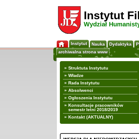
Instytut F
Wydział Humanist
Instytut
Nauka
Dydaktyka
P
archiwalna strona www
»
Struktuta Instytutu
»
Władze
»
Rada Instytutu
»
Absolwenci
»
Ogłoszenia Instytutu
»
Konsultacje pracowników
semestr letni 2018/2019
»
Kontakt
(AKTUALNY)