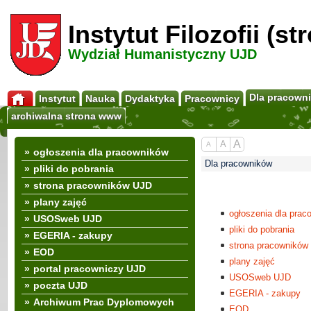
Instytut Filozofii (s
Wydział Humanistyczny UJD
Dla pracown
Instytut
Nauka
Dydaktyka
Pracownicy
archiwalna strona www
A
A
A
»
ogłoszenia dla pracowników
Dla pracowników
»
pliki do pobrania
»
strona pracowników UJD
»
plany zajęć
ogłoszenia dla prac
»
USOSweb UJD
pliki do pobrania
»
EGERIA - zakupy
strona pracowników
»
EOD
plany zajęć
»
portal pracowniczy UJD
USOSweb UJD
»
poczta UJD
EGERIA - zakupy
»
Archiwum Prac Dyplomowych
EOD