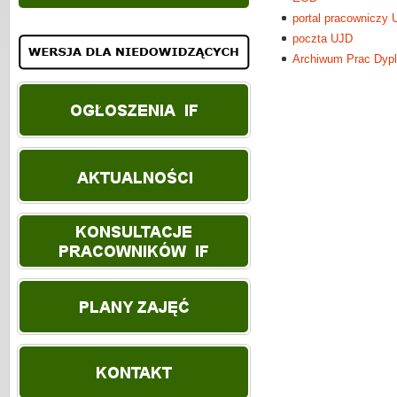
portal pracowniczy
poczta UJD
Archiwum Prac Dyp