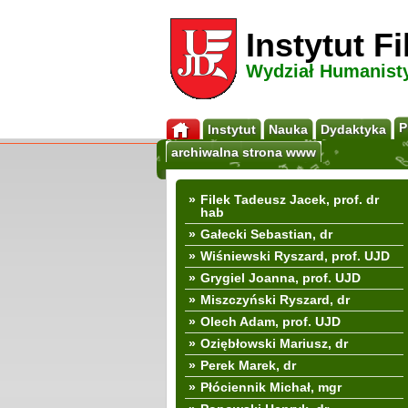
Instytut F
Wydział Humanist
P
Instytut
Nauka
Dydaktyka
archiwalna strona www
»
Filek Tadeusz Jacek, prof. dr
hab
»
Gałecki Sebastian, dr
»
Wiśniewski Ryszard, prof. UJD
»
Grygiel Joanna, prof. UJD
»
Miszczyński Ryszard, dr
»
Olech Adam, prof. UJD
»
Oziębłowski Mariusz, dr
»
Perek Marek, dr
»
Płóciennik Michał, mgr