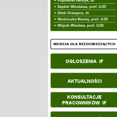
»
Popowski Henryk, dr
»
Sajdek Wiesława, prof. UJD
»
Sitek Grzegorz, dr
»
Woźniczka Maciej, prof. UJD
»
Wójcik Wiesław, prof. UJD