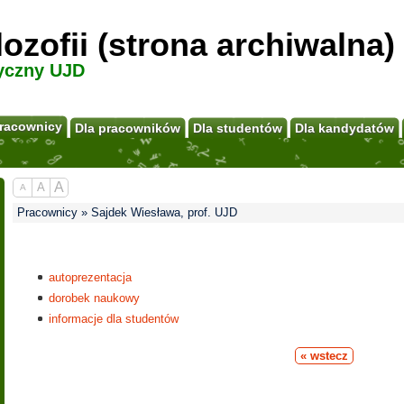
ilozofii (strona archiwalna)
yczny UJD
racownicy
Dla pracowników
Dla studentów
Dla kandydatów
A
A
A
Pracownicy » Sajdek Wiesława, prof. UJD
autoprezentacja
dorobek naukowy
informacje dla studentów
« wstecz