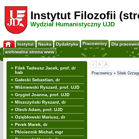
Instytut Filozofii (s
Wydział Humanistyczny UJD
Pracownicy
Instytut
Nauka
Dydaktyka
Dla pracown
archiwalna strona www
A
A
A
»
Filek Tadeusz Jacek, prof. dr
hab
Pracownicy » Sitek Grzego
»
Gałecki Sebastian, dr
»
Wiśniewski Ryszard, prof. UJD
»
Grygiel Joanna, prof. UJD
»
Miszczyński Ryszard, dr
»
Olech Adam, prof. UJD
»
Oziębłowski Mariusz, dr
»
Perek Marek, dr
»
Płóciennik Michał, mgr