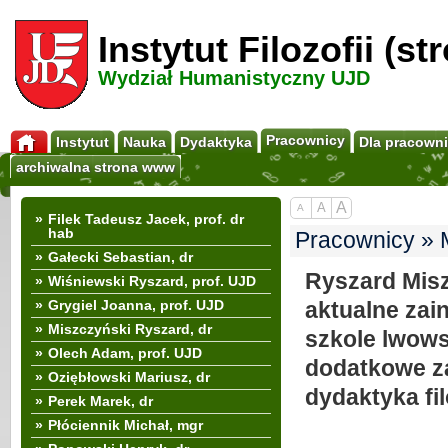
Instytut Filozofii (s
Wydział Humanistyczny UJD
Pracownicy
Instytut
Nauka
Dydaktyka
Dla pracown
archiwalna strona www
A
A
A
»
Filek Tadeusz Jacek, prof. dr
hab
Pracownicy » M
»
Gałecki Sebastian, dr
Ryszard Mis
»
Wiśniewski Ryszard, prof. UJD
»
Grygiel Joanna, prof. UJD
aktualne zain
»
Miszczyński Ryszard, dr
szkole lwow
»
Olech Adam, prof. UJD
dodatkowe za
»
Oziębłowski Mariusz, dr
dydaktyka fil
»
Perek Marek, dr
»
Płóciennik Michał, mgr