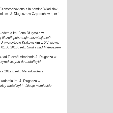
 Czenstochoviensis in nomine Wladislavi
mii im. J. Długosza w Częstochowie, nr 1,
 Akademia im. Jana Długosza w
j filozofii potrzebują chrześcijanie?
na Uniwersytecie Krakowskim w XV wieku,
01.06.2010r. ref.:
Studia nad Mateuszem
akład Filozofii Akademia J. Długosza w
rzyrodniczych do metafizyki
.
a 2012 r. ref.:
Metafilozofia a
ii Akademia im. J. Długosza w
ńcy metafizyki - filiacje niemieckie
.