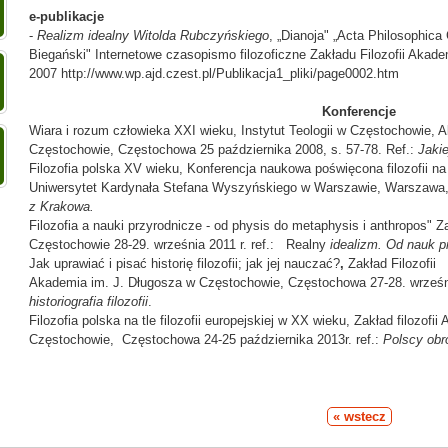
e-publikacje
-
Realizm idealny Witolda Rubczyńskiego
, „Dianoja" „Acta Philosophica
Biegański" Internetowe czasopismo filozoficzne Zakładu Filozofii Akade
2007 http://www.wp.ajd.czest.pl/Publikacja1_pliki/page0002.htm
Konferencje
Wiara i rozum człowieka XXI wieku, Instytut Teologii w Częstochowie,
Częstochowie, Częstochowa 25 października 2008, s. 57-78.
Ref.:
Jakie
Filozofia polska XV wieku, Konferencja naukowa poświęcona filozofii 
Uniwersytet Kardynała Stefana Wyszyńskiego w Warszawie, Warszawa, 
z Krakowa.
Filozofia a nauki przyrodnicze - od physis do metaphysis i anthropos" Z
Częstochowie 28-29. września 2011 r. ref.: Realny
idealizm. Od nauk p
Jak uprawiać i pisać historię filozofii; jak jej nauczać?
,
Zakład Filozofii
Akademia im. J. Długosza w Częstochowie, Częstochowa 27-28. wrześni
historiografia filozofii
.
Filozofia polska na tle filozofii europejskiej w XX wieku, Zakład filozof
Częstochowie, Częstochowa 24-25 października 2013r. ref.:
Polscy obro
« wstecz