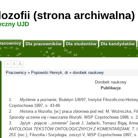
ilozofii (strona archiwalna)
yczny UJD
racownicy
Dla pracowników
Dla studentów
Dla kandydatów
A
A
A
Pracownicy » Popowski Henryk, dr » dorobek naukowy
Dorobek naukowy
Publikacje
1.
Myślenie a poznanie
, Biuletyn 1/8/97, Instytut Filozoficzno-Hi
Częstochowa 1997, s. 43-48.
2.
Historia a filozofia,
[w:] praca zbiorowa pod red
.
M. Woźniczka,
Fi
Sposoby uczenia się i nauczania filozofii,
WSP Częstochowa 1998, s. 2
3.
Język - pojęcie - „istnienie"
Jacek J. Jadacki, Tomasz Bigaj, Ann
ANTOLOGIA TEKSTÓW ONTOLOGICZNYCH Z KOMENTARZAMI, T. I, II, 
253.
(rec.), Filozofia i Socjologia, zeszyt V, WSP Częstochowa 1997, s.