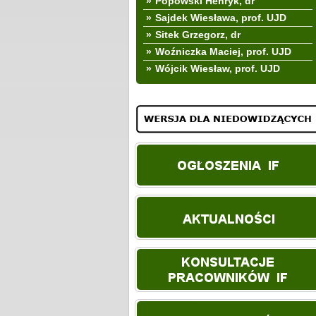
»
Popowski Henryk, dr
»
Sajdek Wiesława, prof. UJD
»
Sitek Grzegorz, dr
»
Woźniczka Maciej, prof. UJD
»
Wójcik Wiesław, prof. UJD