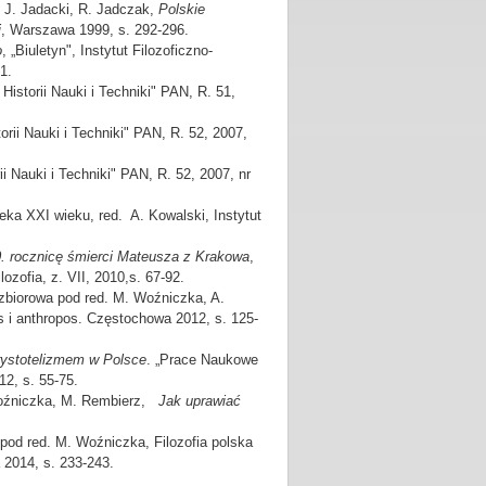
. J. Jadacki, R. Jadczak,
Polskie
j
, Warszawa 1999, s. 292-296.
o
, „Biuletyn", Instytut Filozoficzno-
1.
 Historii Nauki i Techniki" PAN, R. 51,
torii Nauki i Techniki" PAN, R. 52, 2007,
rii Nauki i Techniki" PAN, R. 52, 2007, nr
ieka XXI wieku, red. A. Kowalski, Instytut
 rocznicę śmierci Mateusza z Krakowa
,
zofia, z. VII, 2010,s. 67-92.
 zbiorowa pod red. M. Woźniczka, A.
s i anthropos. Częstochowa 2012, s. 125-
rystotelizmem w Polsce
. „Prace Naukowe
12, s. 55-75.
Woźniczka, M. Rembierz,
Jak uprawiać
 pod red. M. Woźniczka, Filozofia polska
 2014, s. 233-243.