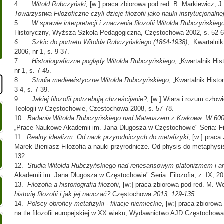
4.
Witold Rubczyński,
[w:] praca zbiorowa pod red. B. Markiewicz, J
Towarzystwa Filozoficzne czyli dzieje filozofii jako nauki instytucjonalne
5.
W sprawie interpretacji i znaczenia filozofii Witolda Rubczyńskieg
Historyczny, Wyższa Szkoła Pedagogiczna, Częstochowa 2002, s. 52-6
6.
Szkic do portretu Witolda Rubczyńskiego (1864-1938)
, „Kwartalnik
2006, nr 1, s. 9-37.
7.
Historiograficzne poglądy Witolda Rubczyńskiego
, „Kwartalnik His
nr 1, s. 7-45.
8.
Studia mediewistyczne Witolda Rubczyńskiego
, „Kwartalnik Histo
3-4, s. 7-39.
9.
Jakiej filozofii potrzebują chrześcijanie?
, [w:] Wiara i rozum człow
Teologii w Częstochowie, Częstochowa 2008, s. 57-78.
10.
Badania Witolda Rubczyńskiego nad Mateuszem z Krakowa. W 600.
„Prace Naukowe Akademii im. Jana Długosza w Częstochowie" Seria: Filo
11.
Realny idealizm. Od nauk przyrodniczych do metafizyki
, [w:] praca
Marek-Bieniasz Filozofia a nauki przyrodnicze. Od physis do metaphysi
132.
12.
Studia Witolda Rubczyńskiego nad renesansowym platonizmem i a
Akademii im. Jana Długosza w Częstochowie" Seria: Filozofia, z. IX, 20
13.
Filozofia a historiografia filozofii
, [w:] praca zbiorowa pod red. M. 
historię filozofii i jak jej nauczać?
Częstochowa
2013, 129-135
.
14.
Polscy obrońcy metafizyki - filiacje niemieckie
, [w:] praca zbiorowa
na tle filozofii europejskiej w XX wieku, Wydawnictwo AJD Częstochowa