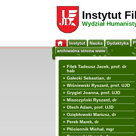
Instytut F
Wydział Humanist
P
Instytut
Nauka
Dydaktyka
archiwalna strona www
»
Filek Tadeusz Jacek, prof. dr
hab
»
Gałecki Sebastian, dr
»
Wiśniewski Ryszard, prof. UJD
»
Grygiel Joanna, prof. UJD
»
Miszczyński Ryszard, dr
»
Olech Adam, prof. UJD
»
Oziębłowski Mariusz, dr
»
Perek Marek, dr
»
Płóciennik Michał, mgr