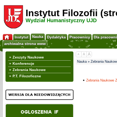
Instytut Filozofii (s
Wydział Humanistyczny UJD
Nauka
Instytut
Dydaktyka
Pracownicy
Dla pracown
archiwalna strona www
A
A
A
»
Zeszyty Naukowe
Nauka » Zebrania Naukow
»
Konferencje
»
Zebrania Naukowe
»
P.T. Filozoficzne
Zebrania Naukowe Za